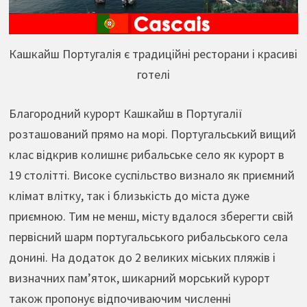
Кашкайш Португалія є традиційні ресторани і красиві
готелі
Благородний курорт Кашкайш в Португалії
розташований прямо на морі. Португальський вищий
клас відкрив колишнє рибальське село як курорт в
19 столітті. Високе суспільство визнало як приємний
клімат влітку, так і близькість до міста дуже
приємною. Тим не менш, місту вдалося зберегти свій
первісний шарм португальського рибальського села
донині. На додаток до 2 великих міських пляжів і
визначних пам’яток, шикарний морський курорт
також пропонує відпочиваючим численні