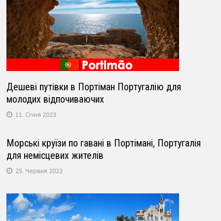
Дешеві путівки в Портіман Португалію для
молодих відпочиваючих
11. Січня 2023
Морські круїзи по гавані в Портімані, Португалія
для немісцевих жителів
25. Червня 2022