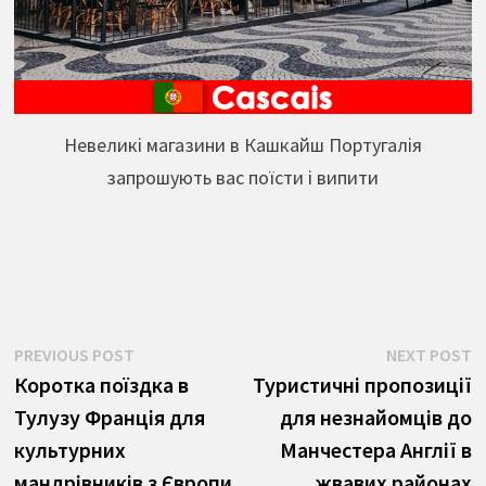
Невеликі магазини в Кашкайш Португалія
запрошують вас поїсти і випити
Навігація
Previous
N
PREVIOUS POST
NEXT POST
post:
p
Коротка поїздка в
Туристичні пропозиції
записів
Тулузу Франція для
для незнайомців до
культурних
Манчестера Англії в
мандрівників з Європи
жвавих районах