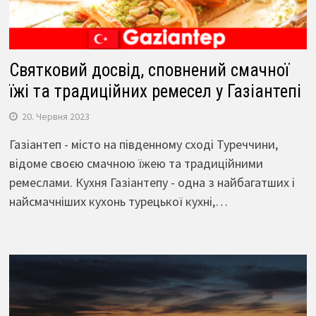
Святковий досвід, сповнений смачної
їжі та традиційних ремесел у Газіантепі
20. Червня 2023
Газіантеп - місто на південному сході Туреччини,
відоме своєю смачною їжею та традиційними
ремеслами. Кухня Газіантепу - одна з найбагатших і
найсмачніших кухонь турецької кухні,…