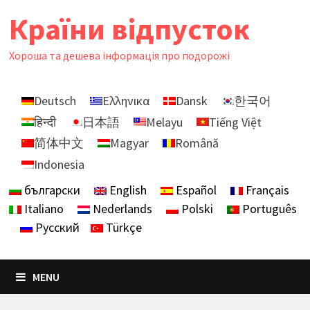
Skip
Країни відпусток
to
content
Хороша та дешева інформація про подорожі
Deutsch
Ελληνικα
Dansk
한국어
हिन्दी
日本語
Melayu
Tiếng Việt
简体中文
Magyar
Română
Indonesia
български
English
Español
Français
Italiano
Nederlands
Polski
Português
Русский
Türkçe
MENU