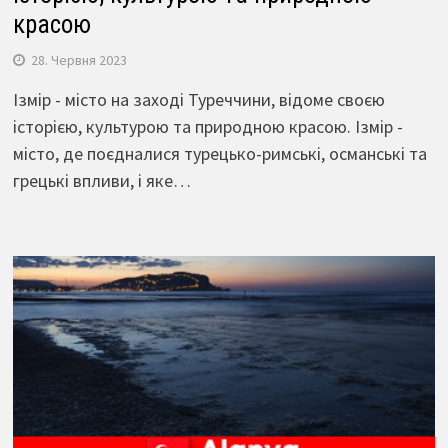
красою
28. Червня 2023
Ізмір - місто на заході Туреччини, відоме своєю
історією, культурою та природною красою. Ізмір -
місто, де поєдналися турецько-римські, османські та
грецькі впливи, і яке…