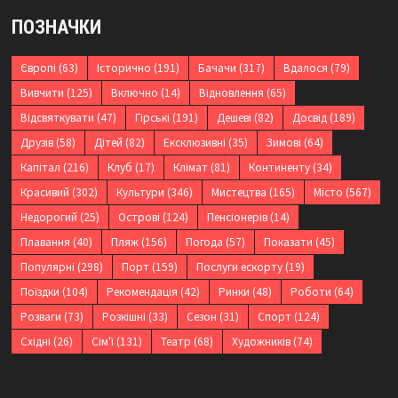
ПОЗНАЧКИ
Європі
(63)
Історично
(191)
Бачачи
(317)
Вдалося
(79)
Вивчити
(125)
Включно
(14)
Відновлення
(65)
Відсвяткувати
(47)
Гірські
(191)
Дешеві
(82)
Досвід
(189)
Друзів
(58)
Дітей
(82)
Ексклюзивні
(35)
Зимові
(64)
Капітал
(216)
Клуб
(17)
Клімат
(81)
Континенту
(34)
Красивий
(302)
Культури
(346)
Мистецтва
(165)
Місто
(567)
Недорогий
(25)
Острові
(124)
Пенсіонерів
(14)
Плавання
(40)
Пляж
(156)
Погода
(57)
Показати
(45)
Популярні
(298)
Порт
(159)
Послуги ескорту
(19)
Поїздки
(104)
Рекомендація
(42)
Ринки
(48)
Роботи
(64)
Розваги
(73)
Розкішні
(33)
Сезон
(31)
Спорт
(124)
Східні
(26)
Сім'ї
(131)
Театр
(68)
Художників
(74)