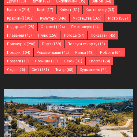
Друзів
(58)
Дітей
(82)
Ексклюзивні
(35)
Зимові
(64)
Капітал
(216)
Клуб
(17)
Клімат
(81)
Континенту
(34)
Красивий
(302)
Культури
(346)
Мистецтва
(165)
Місто
(567)
Недорогий
(25)
Острові
(124)
Пенсіонерів
(14)
Плавання
(40)
Пляж
(156)
Погода
(57)
Показати
(45)
Популярні
(298)
Порт
(159)
Послуги ескорту
(19)
Поїздки
(104)
Рекомендація
(42)
Ринки
(48)
Роботи
(64)
Розваги
(73)
Розкішні
(33)
Сезон
(31)
Спорт
(124)
Східні
(26)
Сім'ї
(131)
Театр
(68)
Художників
(74)