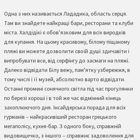
Одна з них називається Лададика, область серця.
Там ви знайдете найкращі бари, ресторани та клуби
міста. Халдідікі є обов’язковим для всіх виродків
для купання. На цьому красивому, білому піщаному
пляжі ви можете дозволити своїй душі здичавіти і
випробувати все, від серфінгу до засмаги на пляжі.
Далеко відвідати Білу вежу, пам’ятку узбережжя, в
тому числі і її музей, абсолютно варто відвідати.
Останні промені сонячного світла під час прогулянки
по березі хороші і в той же час відмінний кінець
захоплюючого дня. Інсайдерська порада для всіх
гурманів – найкрасивіший ресторан грецького
мегаполісу, кухня-бар. З одного боку, справжній
видовищечко, з іншого – справжнє задоволення для