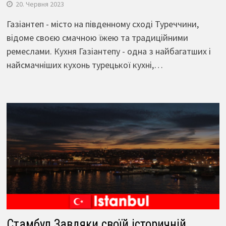
20. Червня 2023
Газіантеп - місто на південному сході Туреччини,
відоме своєю смачною їжею та традиційними
ремеслами. Кухня Газіантепу - одна з найбагатших і
найсмачніших кухонь турецької кухні,…
Стамбул Завдяки своїй історичній