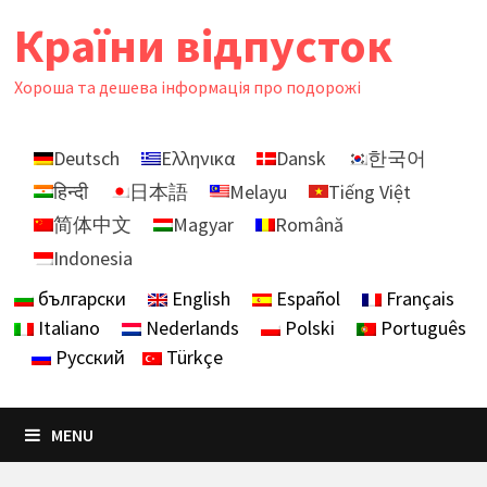
Skip
Країни відпусток
to
content
Хороша та дешева інформація про подорожі
Deutsch
Ελληνικα
Dansk
한국어
हिन्दी
日本語
Melayu
Tiếng Việt
简体中文
Magyar
Română
Indonesia
български
English
Español
Français
Italiano
Nederlands
Polski
Português
Русский
Türkçe
MENU