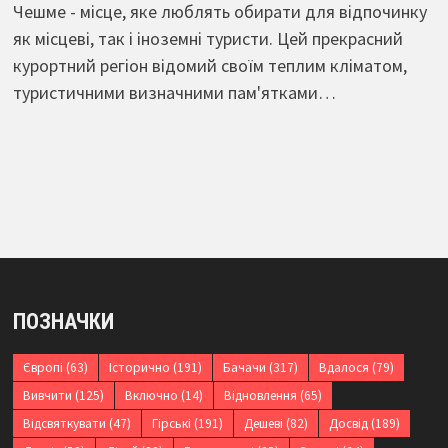
Чешме - місце, яке люблять обирати для відпочинку
як місцеві, так і іноземні туристи. Цей прекрасний
курортний регіон відомий своїм теплим кліматом,
туристичними визначними пам'ятками…
ПОЗНАЧКИ
Європі
(63)
Історично
(191)
Бачачи
(317)
Вдалося
(79)
Вивчити
(125)
Включно
(14)
Відновлення
(65)
Відсвяткувати
(47)
Гірські
(191)
Дешеві
(82)
Досвід
(189)