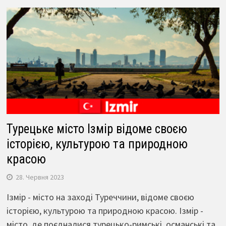
Турецьке місто Ізмір відоме своєю
історією, культурою та природною
красою
28. Червня 2023
Ізмір - місто на заході Туреччини, відоме своєю
історією, культурою та природною красою. Ізмір -
місто, де поєдналися турецько-римські, османські та