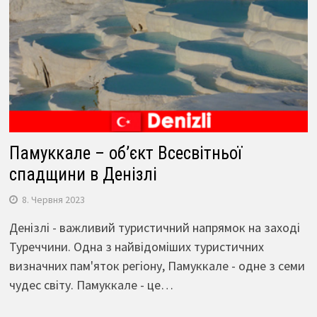
Памуккале – об’єкт Всесвітньої
спадщини в Денізлі
8. Червня 2023
Денізлі - важливий туристичний напрямок на заході
Туреччини. Одна з найвідоміших туристичних
визначних пам'яток регіону, Памуккале - одне з семи
чудес світу. Памуккале - це…