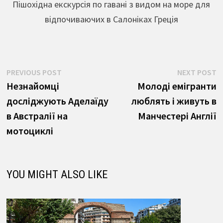
Пішохідна екскурсія по гавані з видом на море для
відпочиваючих в Салоніках Греція
Навігація
Previous
N
PREVIOUS POST
NEXT POST
post:
p
Незнайомці
Молоді емігранти
записів
досліджують Аделаїду
люблять і живуть в
в Австралії на
Манчестері Англії
мотоциклі
YOU MIGHT ALSO LIKE