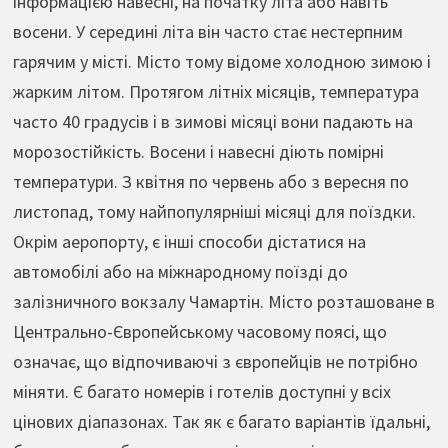
інформацією навесні, на початку літа або навіть
восени. У середині літа він часто стає нестерпним
гарячим у місті. Місто тому відоме холодною зимою і
жарким літом. Протягом літніх місяців, температура
часто 40 градусів і в зимові місяці вони падають на
морозостійкість. Восени і навесні діють помірні
температури. З квітня по червень або з вересня по
листопад, тому найпопулярніші місяці для поїздки.
Окрім аеропорту, є інші способи дістатися на
автомобілі або на міжнародному поїзді до
залізничного вокзалу Чамартін. Місто розташоване в
Центрально-Європейському часовому поясі, що
означає, що відпочиваючі з європейців не потрібно
міняти. Є багато номерів і готелів доступні у всіх
цінових діапазонах. Так як є багато варіантів їдальні,