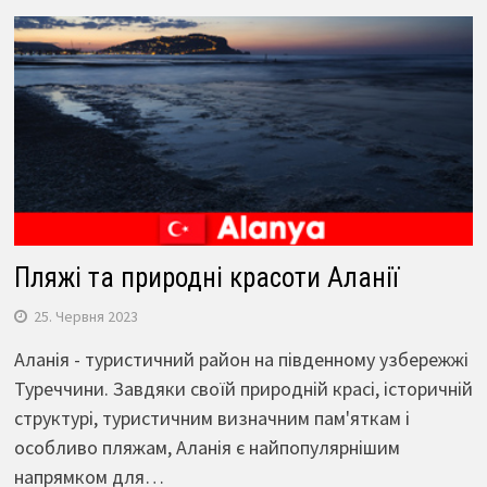
Пляжі та природні красоти Аланії
25. Червня 2023
Аланія - туристичний район на південному узбережжі
Туреччини. Завдяки своїй природній красі, історичній
структурі, туристичним визначним пам'яткам і
особливо пляжам, Аланія є найпопулярнішим
напрямком для…