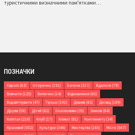
туристичними визначними пам'ятками…
ПОЗНАЧКИ
Європі
(63)
Історично
(191)
Бачачи
(317)
Вдалося
(79)
Вивчити
(125)
Включно
(14)
Відновлення
(65)
Відсвяткувати
(47)
Гірські
(191)
Дешеві
(82)
Досвід
(189)
Друзів
(58)
Дітей
(82)
Ексклюзивні
(35)
Зимові
(64)
Капітал
(216)
Клуб
(17)
Клімат
(81)
Континенту
(34)
Красивий
(302)
Культури
(346)
Мистецтва
(165)
Місто
(567)