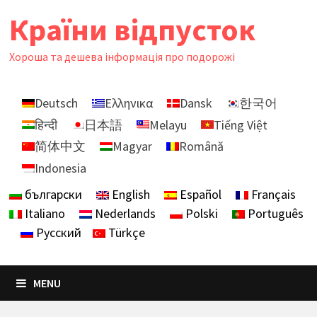
Skip
Країни відпусток
to
content
Хороша та дешева інформація про подорожі
Deutsch
Ελληνικα
Dansk
한국어
हिन्दी
日本語
Melayu
Tiếng Việt
简体中文
Magyar
Română
Indonesia
български
English
Español
Français
Italiano
Nederlands
Polski
Português
Русский
Türkçe
MENU