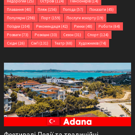
Недорогий
(25)
Острові
(124)
Пенсіонерів
(14)
Плавання
(40)
Пляж
(156)
Погода
(57)
Показати
(45)
Популярні
(298)
Порт
(159)
Послуги ескорту
(19)
Поїздки
(104)
Рекомендація
(42)
Ринки
(48)
Роботи
(64)
Розваги
(73)
Розкішні
(33)
Сезон
(31)
Спорт
(124)
Східні
(26)
Сім'ї
(131)
Театр
(68)
Художників
(74)