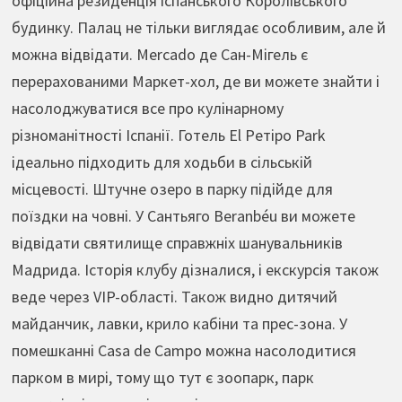
офіційна резиденція іспанського Королівського
будинку. Палац не тільки виглядає особливим, але й
можна відвідати. Mercado де Сан-Мігель є
перерахованими Маркет-хол, де ви можете знайти і
насолоджуватися все про кулінарному
різноманітності Іспанії. Готель El Ретіро Park
ідеально підходить для ходьби в сільській
місцевості. Штучне озеро в парку підійде для
поїздки на човні. У Сантьяго Beranbéu ви можете
відвідати святилище справжніх шанувальників
Мадрида. Історія клубу дізналися, і екскурсія також
веде через VIP-області. Також видно дитячий
майданчик, лавки, крило кабіни та прес-зона. У
помешканні Casa de Campo можна насолодитися
парком в мирі, тому що тут є зоопарк, парк