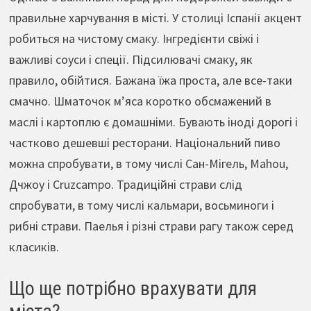
правильне харчування в місті. У столиці Іспанії акцент
робиться на чистому смаку. Інгредієнти свіжі і
важливі соуси і спеції. Підсилювачі смаку, як
правило, обійтися. Бажана їжа проста, але все-таки
смачно. Шматочок м’яса коротко обсмажений в
маслі і картоплю є домашніми. Бувають іноді дорогі і
частково дешевші ресторани. Національний пиво
можна спробувати, в тому числі Сан-Мігель, Mahou,
Дчжоу і Cruzcampo. Традиційні страви слід
спробувати, в тому числі кальмари, восьминоги і
рибні страви. Паелья і різні страви рагу також серед
класиків.
Що ще потрібно врахувати для