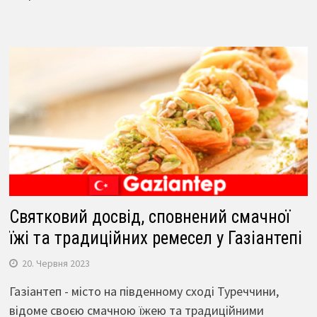
Святковий досвід, сповнений смачної
їжі та традиційних ремесел у Газіантепі
20. Червня 2023
Газіантеп - місто на південному сході Туреччини,
відоме своєю смачною їжею та традиційними