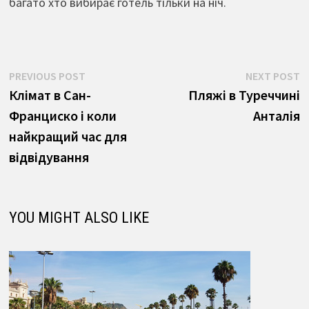
багато хто вибирає готель тільки на ніч.
Навігація
Previous
N
PREVIOUS POST
NEXT POST
post:
p
Клімат в Сан-
Пляжі в Туреччині
записів
Франциско і коли
Анталія
найкращий час для
відвідування
YOU MIGHT ALSO LIKE