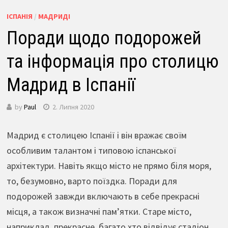
ІСПАНІЯ
/
МАДРИДІ
Поради щодо подорожей
та інформація про столицю
Мадрид в Іспанії
by
Paul
2. Липня 2020
Мадрид є столицею Іспанії і він вражає своїм
особливим талантом і типовою іспанської
архітектури. Навіть якщо місто не прямо біля моря,
то, безумовно, варто поїздка. Поради для
подорожей завжди включають в себе прекрасні
місця, а також визначні пам’ятки. Старе місто,
наприклад, прекрасне, багато хто відвідує стадіон