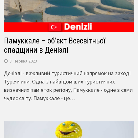
Памуккале – об’єкт Всесвітньої
спадщини в Денізлі
8. Червня 2023
Денізлі - важливий туристичний напрямок на заході
Туреччини. Одна з найвідоміших туристичних
визначних пам'яток регіону, Памуккале - одне з семи
чудес світу. Памуккале - це…