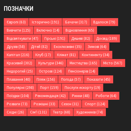
ПОЗНАЧКИ
Європі
(63)
Історично
(191)
Бачачи
(317)
Вдалося
(79)
Вивчити
(125)
Включно
(14)
Відновлення
(65)
Відсвяткувати
(47)
Гірські
(191)
Дешеві
(82)
Досвід
(189)
Друзів
(58)
Дітей
(82)
Ексклюзивні
(35)
Зимові
(64)
Капітал
(216)
Клуб
(17)
Клімат
(81)
Континенту
(34)
Красивий
(302)
Культури
(346)
Мистецтва
(165)
Місто
(567)
Недорогий
(25)
Острові
(124)
Пенсіонерів
(14)
Плавання
(40)
Пляж
(156)
Погода
(57)
Показати
(45)
Популярні
(298)
Порт
(159)
Послуги ескорту
(19)
Поїздки
(104)
Рекомендація
(42)
Ринки
(48)
Роботи
(64)
Розваги
(73)
Розкішні
(33)
Сезон
(31)
Спорт
(124)
Східні
(26)
Сім'ї
(131)
Театр
(68)
Художників
(74)