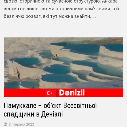
своєю історичною та сучасною структурою. Анкара
відома не лише своїми історичними пам'ятками, а й
безліччю розваг, які тут можна знайти.…
Памуккале – об’єкт Всесвітньої
спадщини в Денізлі
8. Червня 2023