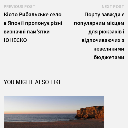
Навігація
Previous
N
PREVIOUS POST
NEXT POST
post:
p
Кіото Рибальське село
Порту завжди є
записів
в Японії пропонує різні
популярним місцем
визначні пам’ятки
для рюкзаків і
ЮНЕСКО
відпочиваючих з
невеликими
бюджетами
YOU MIGHT ALSO LIKE