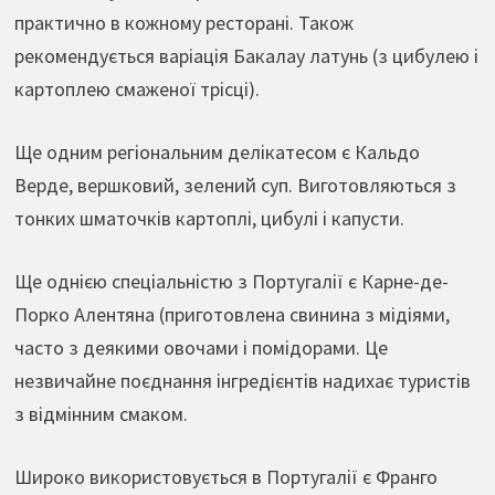
практично в кожному ресторані. Також
рекомендується варіація Бакалау латунь (з цибулею і
картоплею смаженої трісці).
Ще одним регіональним делікатесом є Кальдо
Верде, вершковий, зелений суп. Виготовляються з
тонких шматочків картоплі, цибулі і капусти.
Ще однією спеціальністю з Португалії є Карне-де-
Порко Алентяна (приготовлена свинина з мідіями,
часто з деякими овочами і помідорами. Це
незвичайне поєднання інгредієнтів надихає туристів
з відмінним смаком.
Широко використовується в Португалії є Франго