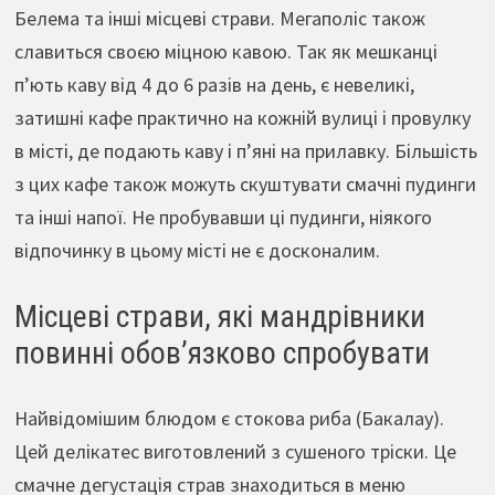
Белема та інші місцеві страви. Мегаполіс також
славиться своєю міцною кавою. Так як мешканці
п’ють каву від 4 до 6 разів на день, є невеликі,
затишні кафе практично на кожній вулиці і провулку
в місті, де подають каву і п’яні на прилавку. Більшість
з цих кафе також можуть скуштувати смачні пудинги
та інші напої. Не пробувавши ці пудинги, ніякого
відпочинку в цьому місті не є досконалим.
Місцеві страви, які мандрівники
повинні обов’язково спробувати
Найвідомішим блюдом є стокова риба (Бакалау).
Цей делікатес виготовлений з сушеного тріски. Це
смачне дегустація страв знаходиться в меню