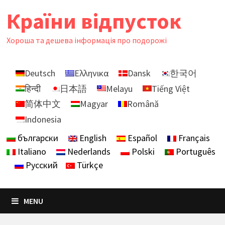
Skip
Країни відпусток
to
content
Хороша та дешева інформація про подорожі
Deutsch
Ελληνικα
Dansk
한국어
हिन्दी
日本語
Melayu
Tiếng Việt
简体中文
Magyar
Română
Indonesia
български
English
Español
Français
Italiano
Nederlands
Polski
Português
Русский
Türkçe
MENU