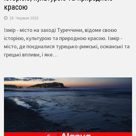
красою
28. Червня 2023
Ізмір - місто на заході Туреччини, відоме своєю
історією, культурою та природною красою. Ізмір -
місто, де поєдналися турецько-римські, османські та
грецькі впливи, і яке…