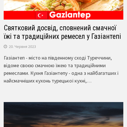
Святковий досвід, сповнений смачної
їжі та традиційних ремесел у Газіантепі
20. Червня 2023
Газіантеп - місто на південному сході Туреччини,
відоме своєю смачною їжею та традиційними
ремеслами. Кухня Газіантепу - одна з найбагатших і
найсмачніших кухонь турецької кухні,…