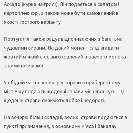
Ассадо (курка на грилі). Він подається з салатом і
картоплею фрі, а також може бути замовлений в
якості гострого варіанту.
Португалія також радує відпочиваючих з багатьма
чудовими сирами. На даний момент слід згадати
жовтий м’який сир, виготовлений з овечого молока
з цими витявами.
У обідній час невеликі ресторани в прибережному
містечку подають щоденні страви місцевої кухні. Ці
щоденні страви смакують добре і недорогі.
На вечерю більш складні, великі страви подаються в
пункті призначення, в основному м’яса і бакалау.