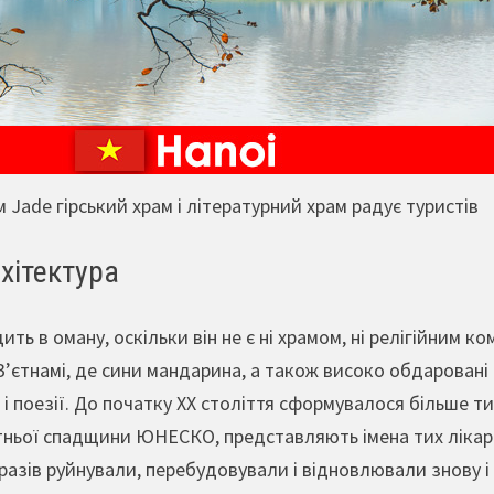
 Jade гірський храм і літературний храм радує туристів
хітектура
ить в оману, оскільки він не є ні храмом, ні релігійним
В’єтнамі, де сини мандарина, а також високо обдарован
 і поезії. До початку ХХ століття сформувалося більше ти
ньої спадщини ЮНЕСКО, представляють імена тих лікарів
разів руйнували, перебудовували і відновлювали знову і з