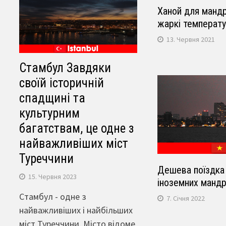
Ханой для мандр
жаркі температу
13. Червня 2021
Стамбул Завдяки
своїй історичній
спадщині та
культурним
багатствам, це одне з
найважливіших міст
Туреччини
Дешева поїздка 
15. Червня 2023
іноземних мандр
Стамбул - одне з
7. Січня 2022
найважливіших і найбільших
міст Туреччини. Місто відоме