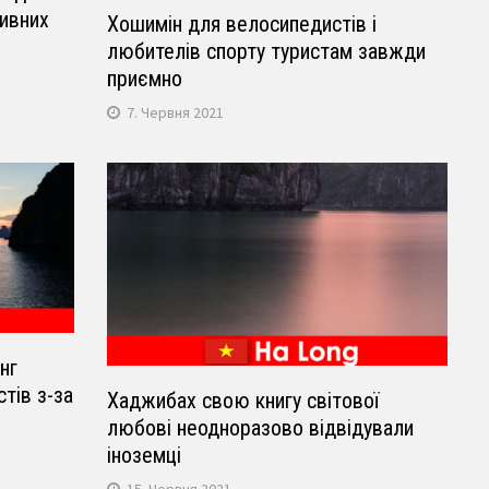
тивних
Хошимін для велосипедистів і
любителів спорту туристам завжди
приємно
7. Червня 2021
нг
стів з-за
Хаджибах свою книгу світової
любові неодноразово відвідували
іноземці
15. Червня 2021