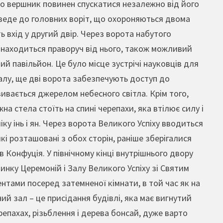
 що вершник повинен спускатися незалежно від його
а веде до головних воріт, що охороняються двома
вхід у другий двір. Через ворота набутого
а знаходиться праворуч від нього, також можливий
ий павільйон. Це було місце зустрічі науковців для
рталу, ще дві ворота забезпечують доступ до
зивається джерелом небесного світла. Крім того,
а стела стоїть на спині черепахи, яка втілює силу і
ку інь і ян. Через ворота Великого Успіху вводиться
які розташовані з обох сторін, раніше зберігалися
ів Конфуція. У північному кінці внутрішнього двору
нку Церемоній і Залу Великого Успіху зі Святим
тами посеред затемненої кімнати, в той час як на
ий зал – це присідання будівлі, яка має вигнутий
репахах, різьблення і дерева бонсай, дуже варто