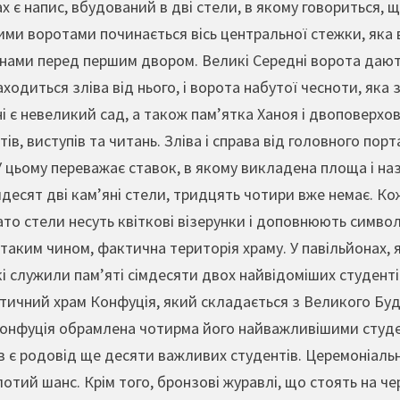
х є напис, вбудований в дві стели, в якому говориться,
а цими воротами починається вісь центральної стежки, як
ами перед першим двором. Великі Середні ворота дають 
аходиться зліва від нього, і ворота набутої чесноти, як
і є невеликий сад, а також пам’ятка Ханоя і двоповерхов
ів, виступів та читань. Зліва і справа від головного по
У цьому переважає ставок, в якому викладена площа і на
десят дві кам’яні стели, тридцять чотири вже немає. Кожн
ато стели несуть квіткові візерунки і доповнюють символі
 таким чином, фактична територія храму. У павільйонах, 
 які служили пам’яті сімдесяти двох найвідоміших студент
ичний храм Конфуція, який складається з Великого Буди
онфуція обрамлена чотирма його найважливішими студен
ів є родовід ще десяти важливих студентів. Церемоніальн
лотий шанс. Крім того, бронзові журавлі, що стоять на че