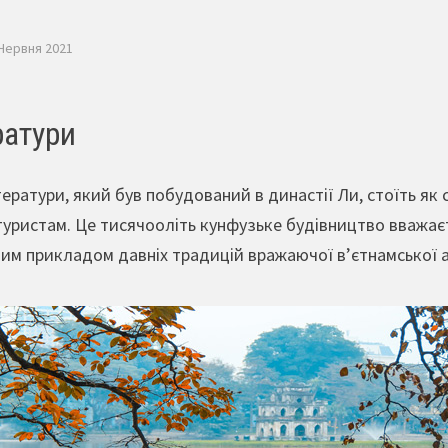
 Червня 2021
ратури
тератури, який був побудований в династії Ли, стоїть як 
туристам. Це тисячооліть кунфузьке будівництво вважає
овим прикладом давніх традицій вражаючої в’єтнамської а