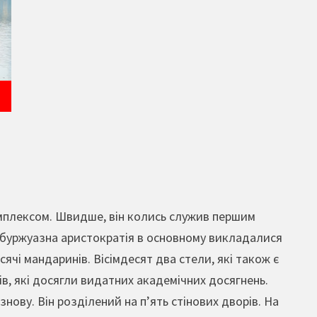
 комплексом. Швидше, він колись служив першим
і буржуазна аристократія в основному викладалися
сячі мандаринів. Вісімдесят два стели, які також є
, які досягли видатних академічних досягнень.
нову. Він розділений на п’ять стінових дворів. На