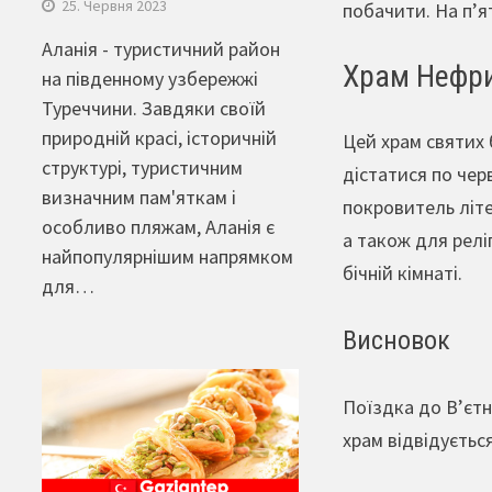
25. Червня 2023
побачити. На п’я
Аланія - туристичний район
Храм Нефри
на південному узбережжі
Туреччини. Завдяки своїй
природній красі, історичній
Цей храм святих 
структурі, туристичним
дістатися по чер
визначним пам'яткам і
покровитель літер
особливо пляжам, Аланія є
а також для релі
найпопулярнішим напрямком
бічній кімнаті.
для…
Висновок
Поїздка до В’єтн
храм відвідуєтьс