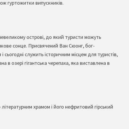
акож гуртожитки випускників.
 невеликому острові, до який туристи можуть
нкове сонце. Присвячений Ван Сюонг, бог-
я і сьогодні служить історичним місцем для туристів,
а в озері гігантська черепаха, яка виставлена в
 літературним храмом і його нефритовий гірський