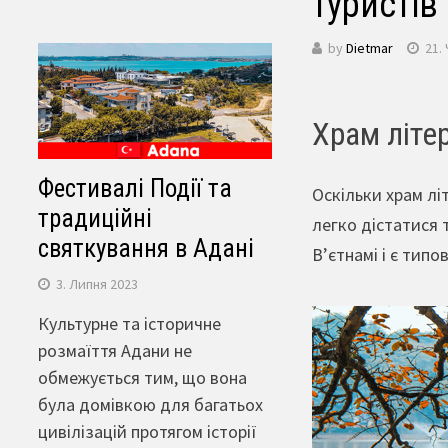
туристів
by
Dietmar
21.
Храм літе
Фестивалі Події та
Оскільки храм лі
традиційні
легко дістатися 
святкування в Адані
В’єтнамі і є тип
3. Липня 2023
Культурне та історичне
розмаїття Адани не
обмежується тим, що вона
була домівкою для багатьох
цивілізацій протягом історії