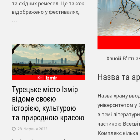
та східних ремесел. Це також
відображено у фестивалях,
…
Ханой В’єтнам
Назва та ар
Турецьке місто Ізмір
Назва храму ввод
відоме своєю
університетом у 
історією, культурою
в темі літератури
та природною красою
частиною Всесвіт
28. Червня 2023
Комплекс кілька 