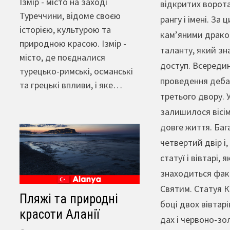
Ізмір - місто на заході
відкритих ворота
Туреччини, відоме своєю
рангу і імені. З
історією, культурою та
кам’яними дракон
природною красою. Ізмір -
таланту, який зн
місто, де поєдналися
доступ. Всередин
турецько-римські, османські
проведення дебат
та грецькі впливи, і яке…
третього двору. 
залишилося вісім
довге життя. Баг
четвертий двір і,
статуї і вівтарі,
знаходиться факт
Святим. Статуя К
Пляжі та природні
боці двох вівтар
красоти Аланії
дах і червоно-зо