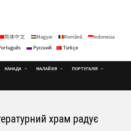
简体中文
Magyar
Română
Indonesia
ortuguês
Русский
Türkçe
КАНАДА
МАЛАЙЗІЯ
ПОРТУГАЛІЯ
ітературний храм радує