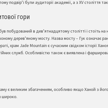
тому подвір’ї були аудиторії академії, а з ХV століття т
тової гори
був побудований в дев’ятнадцятому столітті і стоїть на
воному дерев’яному мосту. Назва мосту – Гук означає ра
аті, храм Jade Mountain є сучасним свідком історії Хано
гійних служб. Особливістю також є виявлена і фарширован
аму є великим збагаченням, особливо якщо Ханой з його
я широко.