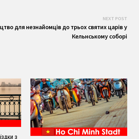
Next
NEXT POST
post:
тво для незнайомців до трьох святих царів у
Кельнському соборі
їздки з