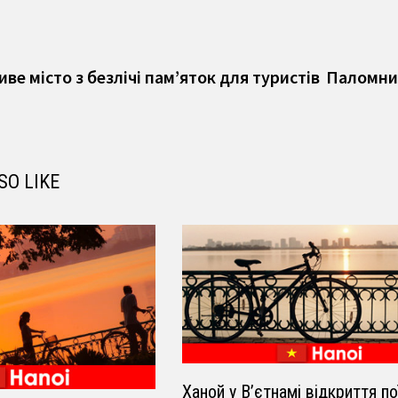
vious
t:
ве місто з безлічі пам’яток для туристів
Паломниц
SO LIKE
Ханой у В’єтнамі відкриття по