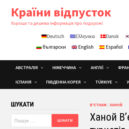
Skip
Країни відпусток
to
content
Хороша та дешева інформація про подорожі
Deutsch
Ελληνικα
Dansk
български
English
Español
АВСТРАЛІЯ
НІМЕЧЧИНА
АНГЛІЇ
ФРАН
ІСПАНІЯ
ПІВДЕННА КОРЕЯ
TÜRKIYE
ШУКАТИ
В'ЄТНАМ
/
ХАНОЙ
Ханой В’
Пошук: