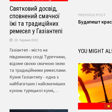
Святковий досвід,
Навігація
Pre
PREVIOUS POST
сповнений смачної
pos
Будапешт краси
їжі та традиційних
записів
ремесел у Газіантепі
20. Червня 2023
Газіантеп - місто на
YOU MIGHT AL
південному сході Туреччини,
відоме своєю смачною їжею
та традиційними ремеслами.
Кухня Газіантепу - одна з
найбагатших і найсмачніших
кухонь турецької кухні,…